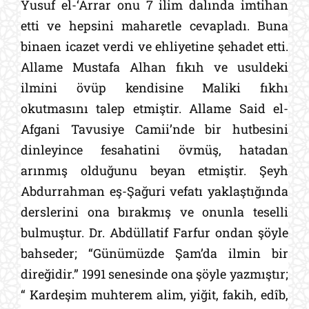
Yusuf el-‘Arrar onu 7 ilim dalında imtihan
etti ve hepsini maharetle cevapladı. Buna
binaen icazet verdi ve ehliyetine şehadet etti.
Allame Mustafa Alhan fıkıh ve usuldeki
ilmini övüp kendisine Maliki fıkhı
okutmasını talep etmiştir. Allame Said el-
Afgani Tavusiye Camii’nde bir hutbesini
dinleyince fesahatini övmüş, hatadan
arınmış olduğunu beyan etmiştir. Şeyh
Abdurrahman eş-Şağuri vefatı yaklaştığında
derslerini ona bırakmış ve onunla teselli
bulmuştur. Dr. Abdüllatif Farfur ondan şöyle
bahseder; “Günümüzde Şam’da ilmin bir
direğidir.” 1991 senesinde ona şöyle yazmıştır;
“ Kardeşim muhterem alim, yiğit, fakih, edîb,