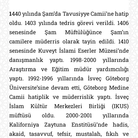
1
440 yılında Şam’da Tavusiyye Camii’ne hatip
oldu. 1403 yılında tedris görevi verildi. 1406
senesinde Şam Müftülüğünce Şam’ın
camilere müderris olarak tayin edildi. 1410
senesinde Kuveyt İslami Eserler Müzesi’nde
danışmanlık yaptı. 1998-2000 yıllarında
Araştırma ve Eğitim müdür yardımcılığı
yaptı. 1992-1996 yıllarında İsveç Göteborg
Üniversite’sine devam etti, Göteborg Medine
Camii hatiplik ve müderrislik yaptı. İsveç
İslam Kültür Merkezleri Birliği (IKUS)
müftüsü oldu. 2000-2001 yıllarında
Kaliforniya Zaytuna Enstitüsü’nde hadis,
akaid, tasavvuf, tefsir, mustalah, fıkıh ve