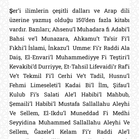
Ş
er’i ilimlerin çeşitli dalları ve Arap dili
üzerine yazmış olduğu 150’den fazla kitabı
vardır. Bazıları; Ahsenu’l Muhadara fi Adabi’l
Bahsi ve’l Munazara, Ahkamu’t Ta’sir Fi’l
Fıkhi’l İslami, İnkazu’l
Umme: Fi’r Raddi Ala
Daiş, El-Envari’l Muhammediyye Fi Teştiri’l
Kevakibi’d Durriyye, Et-Tahsil Lifevaidi’r Raf’i
Ve’t Tekmil Fi’l Cerhi Ve’t Tadil, Husnu’l
Fehmi Limeseleti’l Kadai Bi’l İlm, Şifau’l
Kulub Fi’s Salati Ale’l Habibi’l Mahbub,
Şemaili’l Habibi’l Mustafa Sallallahu Aleyhi
Ve Sellem, El-Ikdu’l Muneddad Fi Medhi
Seyyidina Muhammed Sallallahu Aleyhi Ve
Sellem, Ğazele’l Kelam Fi’r Raddi Ale’l