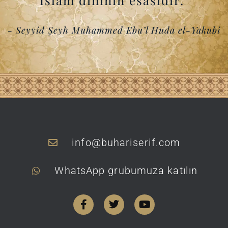
İslam dininin esasıdır."
- Seyyid Şeyh Muhammed Ebu’l Huda el-Yakubi
info@buhariserif.com
WhatsApp grubumuza katılın