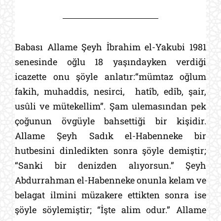
Babası Allame Şeyh İbrahim el-Yakubi 1981
senesinde oğlu 18 yaşındayken verdiği
icazette onu şöyle anlatır:“mümtaz oğlum
fakih, muhaddis, nesirci, hatîb, edîb, şair,
usûli ve mütekellim”. Şam ulemasından pek
çoğunun övgüyle bahsettiği bir kişidir.
Allame Şeyh Sadık el-Habenneke bir
hutbesini dinledikten sonra şöyle demiştir;
“Sanki bir denizden alıyorsun.” Şeyh
Abdurrahman el-Habenneke onunla kelam ve
belagat ilmini müzakere ettikten sonra ise
şöyle söylemiştir; “İşte alim odur.” Allame