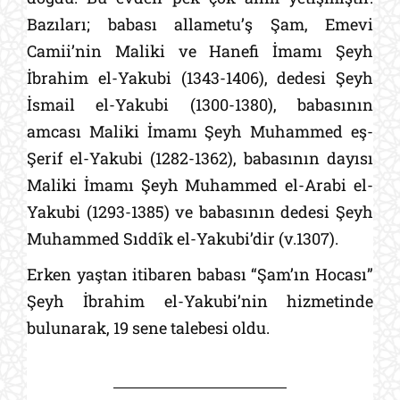
Bazıları; babası allametu’ş Şam, Emevi
Camii’nin Maliki ve Hanefi İmamı Şeyh
İbrahim el-Yakubi (1343-1406), dedesi Şeyh
İsmail el-Yakubi (1300-1380), babasının
amcası Maliki İmamı Şeyh Muhammed eş-
Şerif el-Yakubi (1282-1362), babasının dayısı
Maliki İmamı Şeyh Muhammed el-Arabi el-
Yakubi (1293-1385) ve babasının dedesi Şeyh
Muhammed Sıddîk el-Yakubi’dir (v.1307).
Erken yaştan itibaren babası “Şam’ın Hocası”
Şeyh İbrahim el-Yakubi’nin hizmetinde
bulunarak, 19 sene talebesi oldu.