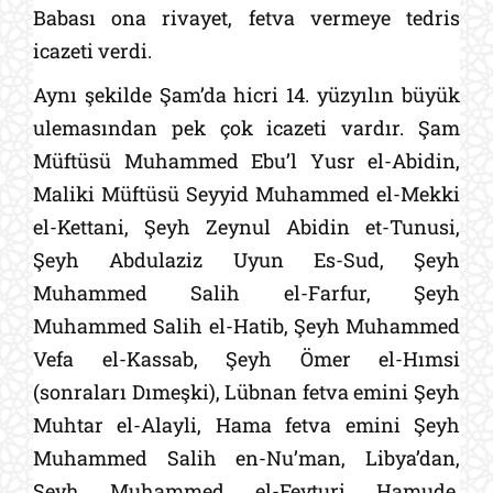
Babası ona rivayet, fetva vermeye tedris
icazeti verdi.
Aynı şekilde Şam’da hicri 14. yüzyılın büyük
ulemasından pek çok icazeti vardır.
Şam
Müftüsü Muhammed Ebu’l Yusr el-Abidin,
Maliki Müftüsü Seyyid Muhammed el-Mekki
el-Kettani, Şeyh Zeynul Abidin et-Tunusi,
Şeyh Abdulaziz Uyun Es-Sud, Şeyh
Muhammed Salih el-Farfur, Şeyh
Muhammed Salih el-Hatib, Şeyh Muhammed
Vefa el-Kassab, Şeyh Ömer el-Hımsi
(sonraları Dımeşki), Lübnan fetva emini Şeyh
Muhtar el-Alayli, Hama fetva emini Şeyh
Muhammed Salih en-Nu’man, Libya’dan,
Şeyh Muhammed el-Feyturi Hamude,