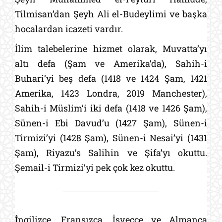
Tilmisan’dan Şeyh Ali el-Budeylimi ve başka
hocalardan icazeti vardır.
İlim talebelerine hizmet olarak, Muvatta’yı
altı defa (Şam ve Amerika’da), Sahih-i
Buhari’yi beş defa (1418 ve 1424 Şam, 1421
Amerika, 1423 Londra, 2019 Manchester),
Sahih-i Müslim’i iki defa (1418 ve 1426 Şam),
Sünen-i Ebi Davud’u (1427 Şam), Sünen-i
Tirmizi’yi (1428 Şam), Sünen-i Nesai’yi (1431
Şam), Riyazu’s Salihin ve Şifa’yı okuttu.
Şemail-i Tirmizi’yi pek çok kez okuttu.
İ
ngilizce, Fransızca, İsveççe ve Almanca