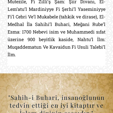
Mutezile, Fi Zilli’ş Şam: Şiir Divanı, El-
Lem’atu’l Mardiniyye Fi Şerhi’l Yaseminiyye
Fi’l Cebri Ve’l Mukabele (tahkik ve dirase), El-
Medhal İla Sahihi’l Buhari, Meğani Rube’l
Esma: 1700 Nebevi isim ve Muhammedi sıfat
üzerine 900 beyitlik kaside, Nahtu’l İlm:
Muqaddematun Ve Kavaidun Fi Usuli Talebi’l
İlm.
"Sahih-i Buhari, insanoğlunun
tedvin ettiği en iyi kitaptır ve