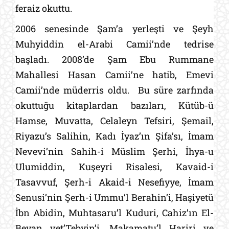
feraiz okuttu.
2006 senesinde Şam’a yerleşti ve Şeyh
Muhyiddin el-Arabi Camii’nde tedrise
başladı. 2008’de Şam Ebu Rummane
Mahallesi Hasan Camii’ne hatib, Emevi
Camii’nde müderris oldu.
Bu süre zarfında
okuttuğu kitaplardan bazıları, Kütüb-ü
Hamse, Muvatta, Celaleyn Tefsiri, Şemail,
Riyazu’s Salihin, Kadı İyaz’ın Şifa’sı, İmam
Nevevi’nin Sahih-i Müslim Şerhi, İhya-u
Ulumiddin, Kuşeyri Risalesi, Kavaid-i
Tasavvuf, Şerh-i Akaid-i Nesefiyye, İmam
Senusi’nin Şerh-i Ummu’l Berahin’i, Haşiyetü
İbn Abidin, Muhtasaru’l Kuduri, Cahiz’ın El-
Beyan vet’Tebyin’i, Makamatu’l Hariri ve