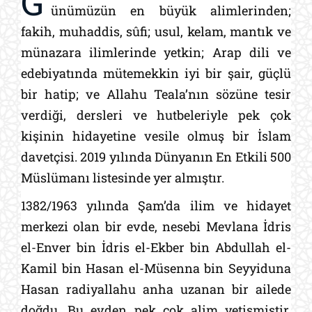
G
ünümüzün en büyük alimlerinden;
fakih, muhaddis, sûfi; usul, kelam, mantık ve
münazara ilimlerinde yetkin; Arap dili ve
edebiyatında mütemekkin iyi bir şair, güçlü
bir hatip; ve Allahu Teala’nın sözüne tesir
verdiği, dersleri ve hutbeleriyle pek çok
kişinin hidayetine vesile olmuş bir İslam
davetçisi. 2019 yılında Dünyanın En Etkili 500
Müslümanı listesinde yer almıştır.
1382/1963 yılında Şam’da ilim ve hidayet
merkezi olan bir evde, nesebi Mevlana İdris
el-Enver bin İdris el-Ekber bin Abdullah el-
Kamil bin Hasan el-Müsenna bin Seyyiduna
Hasan radiyallahu anha uzanan bir ailede
doğdu. Bu evden pek çok alim yetişmiştir.